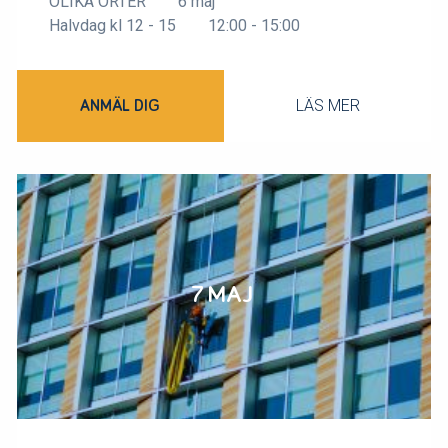
OLIKA ORTER
6 maj
Halvdag kl 12 - 15
12:00 - 15:00
LÄS MER
ANMÄL DIG
7 MAJ