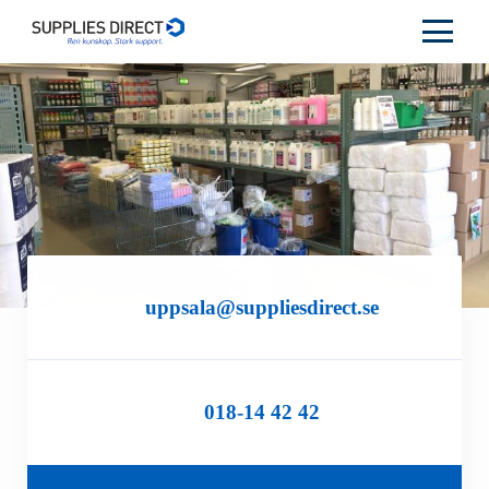
uppsala@suppliesdirect.se
018-14 42 42