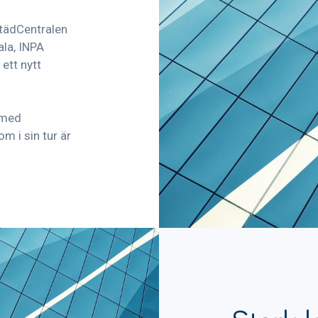
StädCentralen
ala, INPA
ett nytt
 med
som i sin tur är