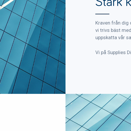
Stark 
Kraven från dig
vi trivs bäst me
uppskatta vår s
Vi på Supplies D