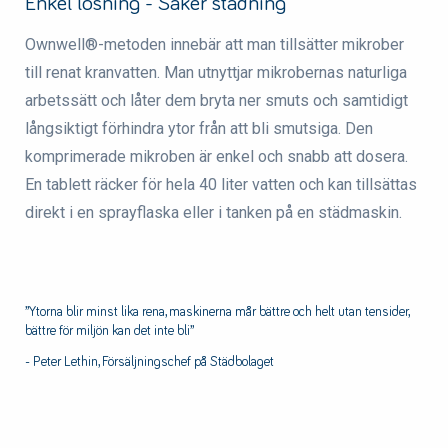
Enkel lösning - Säker städning
Ownwell®-metoden innebär att man tillsätter mikrober
till renat kranvatten. Man utnyttjar mikrobernas naturliga
arbetssätt och låter dem bryta ner smuts och samtidigt
långsiktigt förhindra ytor från att bli smutsiga. Den
komprimerade mikroben är enkel och snabb att dosera.
En tablett räcker för hela 40 liter vatten och kan tillsättas
direkt i en sprayflaska eller i tanken på en städmaskin.
”Ytorna blir minst lika rena, maskinerna mår bättre och helt utan tensider,
bättre för miljön kan det inte bli”
- Peter Lethin, Försäljningschef på Städbolaget